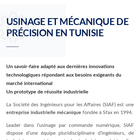
EN9100-
certifiée
certifiée
2018
Iso-
Iso-
14001-
9001-
USINAGE ET MÉCANIQUE DE
2015
2015
PRÉCISION
EN TUNISIE
Un savoir-faire adapté aux dernières innovations
technologiques répondant aux besoins exigeants du
marché international
Un prototype de réussite industrielle
La Société des Ingénieurs pour les Affaires (SIAF) est une
entreprise industrielle mécanique
fondée à Sfax en 1994.
Leader dans l’usinage par commande numérique, SIAF
dispose d’une équipe pluridisciplinaire d’ingénieurs, de